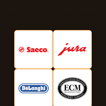
Saeco, Jura, DeLonghi, ECM, Siemens, Philips, Melitta,
Nivona, Krups